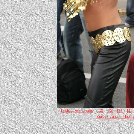
Erstes
Vorheriges
[12]
[13]
[14]
[15]
Zurück zu den Thumb